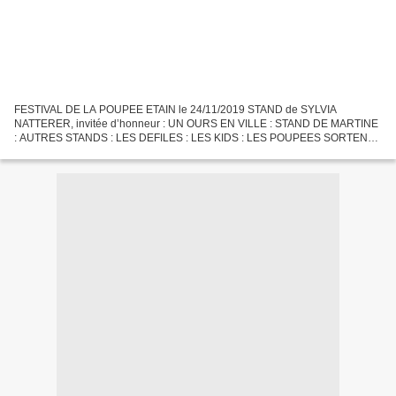
FESTIVAL DE LA POUPEE ETAIN le 24/11/2019 STAND de SYLVIA
NATTERER, invitée d’honneur : UN OURS EN VILLE : STAND DE MARTINE
: AUTRES STANDS : LES DEFILES : LES KIDS : LES POUPEES SORTENT
DU CADRE : Félicitations et sincères remerciements à Petitcollin...