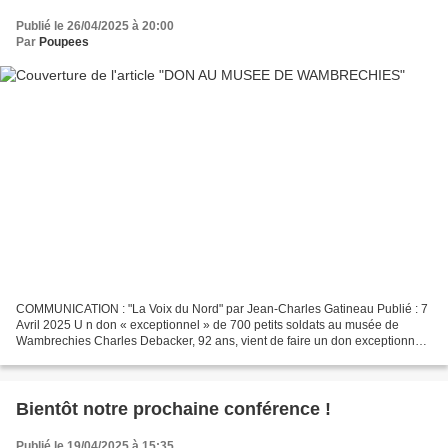
Publié le 26/04/2025 à 20:00
Par
Poupees
COMMUNICATION : "La Voix du Nord" par Jean-Charles Gatineau Publié : 7
Avril 2025 U n don « exceptionnel » de 700 petits soldats au musée de
Wambrechies Charles Debacker, 92 ans, vient de faire un don exceptionnel
au musée de la Poupée et du Jouet ancien...
Bientôt notre prochaine conférence !
Publié le 19/04/2025 à 15:35