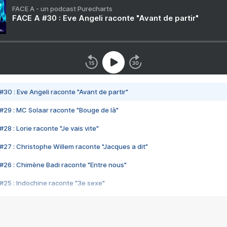
FACE A - un podcast Purecharts
FACE A #30 : Eve Angeli raconte "Avant de partir"
#30 : Eve Angeli raconte "Avant de partir"
#29 : MC Solaar raconte "Bouge de là"
28 : Lorie raconte "Je vais vite"
#27 : Christophe Willem raconte "Jacques a dit"
#26 : Chimène Badi raconte "Entre nous"
#25 : Indochine raconte "3e sexe"
#24 : Zaho raconte "C'est chelou"
#23 : Patrick Bruel raconte "Au café des délices"