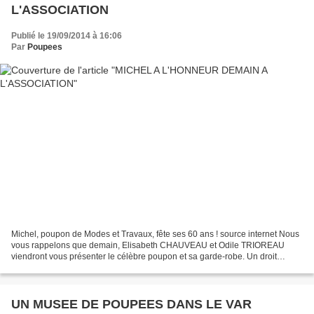
L'ASSOCIATION
Publié le 19/09/2014 à 16:06
Par
Poupees
Michel, poupon de Modes et Travaux, fête ses 60 ans ! source internet Nous
vous rappelons que demain, Elisabeth CHAUVEAU et Odile TRIOREAU
viendront vous présenter le célèbre poupon et sa garde-robe. Un droit
d'entrée de 5 euros est demandé pour les personnes...
UN MUSEE DE POUPEES DANS LE VAR