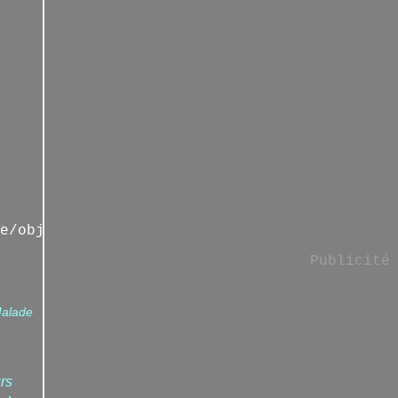
e/objetsdenfance/home
Publicité
alade
rs