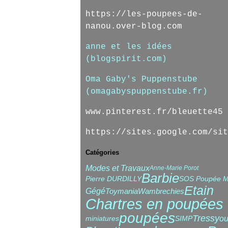
https://les-poupees-de-
nanou.over-blog.com
anne et les idées
(blogspirit.com)
Oma Gaby's Puppenstube
(omagabyspuppenstube.fr)
www.pinterest.fr/bleuette45
https://sites.google.com/sit
Catégories
Modes et Travaux
Anne-Marie Porot
Barbie
Pierre DURDILLY
SOS Poupée M
Etain
Gégé
Toymania
Wambrechies
Chartres en poupées
poupées
Tressy
ou
miniatures
SIMP