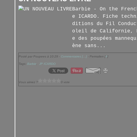
Barbie - On the Frenc
e ICARDO. Fiche techn
ditions du Fil Conduc
oleil de Californie, 
e des poupées mannequ
ène sans...
Posté par Poupees à 10:29 -
Commentaires [
…
]
- Permalien [
#
]
Tags:
Barbie
,
JP ICARDO
Vous aimez ?
0 vote