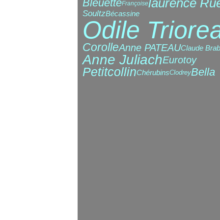
laurence Ru
Bleuette
Françoise
Soultz
Bécassine
Odile Triore
Corolle
Anne PATEAU
Claude Brab
Anne Juliach
Eurotoy
Petitcollin
Bella
Chérubins
Clodrey