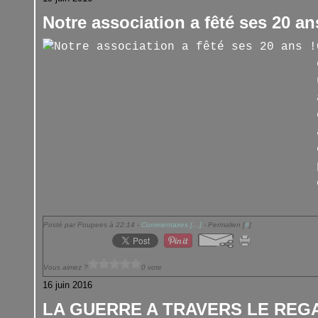
Notre association a fêté ses 20 an
Posté par Poupees à 22:14 -
Commentaires [
…
]
- Permalien [
#
]
Vous aimez ?
0 vote
16 juin 2016
LA GUERRE A TRAVERS LE REG