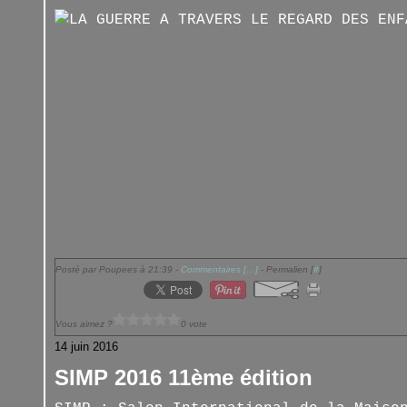
Posté par Poupees à 21:39 -
Commentaires [
…
]
- Permalien [
#
]
Vous aimez ?
0 vote
14 juin 2016
SIMP 2016 11ème édition