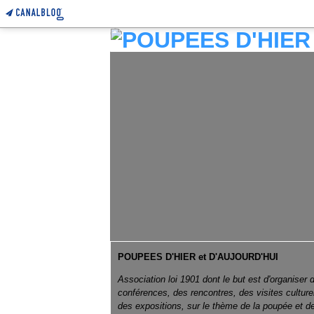
POUPEES D'HIER et D'AUJOURD'HUI
Association loi 1901 dont le but est d'organiser 
conférences, des rencontres, des visites culture
des expositions, sur le thème de la poupée et d