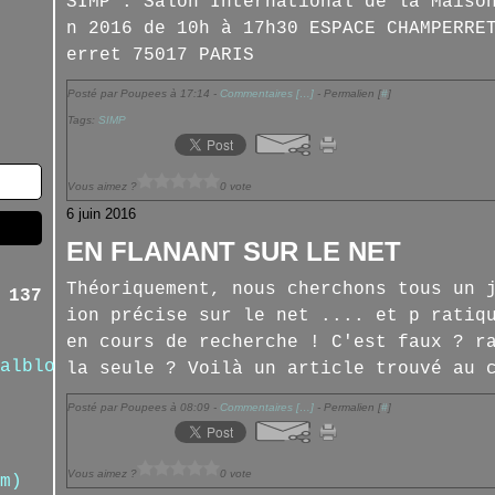
SIMP : Salon International de la Maiso
n 2016 de 10h à 17h30 ESPACE CHAMPERRE
erret 75017 PARIS
Posté par Poupees à 17:14 -
Commentaires [
…
]
- Permalien [
#
]
Tags:
SIMP
Vous aimez ?
0 vote
6 juin 2016
EN FLANANT SUR LE NET
Théoriquement, nous cherchons tous un 
 137
ion précise sur le net .... et p ratiq
en cours de recherche ! C'est faux ? r
alblog.com/
la seule ? Voilà un article trouvé au 
Posté par Poupees à 08:09 -
Commentaires [
…
]
- Permalien [
#
]
Vous aimez ?
0 vote
m)