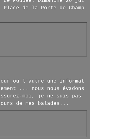
n de Poupée. Dimanche 26 jui
T Place de la Porte de Champ
jour ou l'autre une informat
uement ... nous nous évadons
assurez-moi, je ne suis pas
cours de mes balades...