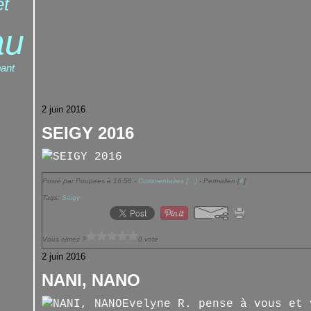
et
au
ant
2 juin 2016
SEIGY 2016
Posté par Poupees à 16:56 -
Commentaires [
…
]
- Permalien [
#
]
Tags:
Seigy
Vous aimez ?
0 vote
2 juin 2016
NANI, NANO
Evelyne R. pense à vous et 