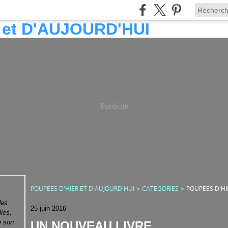
Publicité
POUPEES D'HIER ET D'AUJOURD'HUI
>
CATEGORIES
>
POUPEES D'HI
des
25 juin 2016
lles,
e son
UN NOUVEAU LIVRE