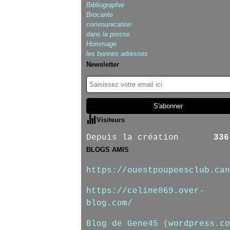
Bibliographie
Brocante
communication
dans la presse
Hommage
les bonnes adresses
Newsletter
Visiteurs
Depuis la création
336
BLOGS AMIS
https://ouestpoupeesclub.can
https://celine869.over-
blog.com/
Blog de Gene45 (wordpress.co