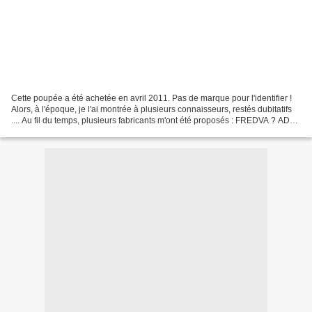
Cette poupée a été achetée en avril 2011. Pas de marque pour l'identifier !
Alors, à l'époque, je l'ai montrée à plusieurs connaisseurs, restés dubitatifs
.... Au fil du temps, plusieurs fabricants m'ont été proposés : FREDVA ? ADA
? CLODREY ... ? Le...