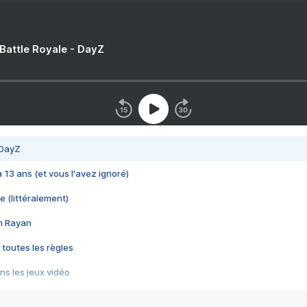
 Battle Royale - DayZ
 DayZ
 a 13 ans (et vous l'avez ignoré)
e (littéralement)
im Rayan
 toutes les règles
s les jeux vidéo
us choquant de Rockstar ? - Le scandale BULLY