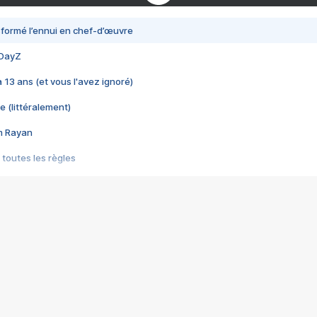
nsformé l’ennui en chef-d’œuvre
 DayZ
 a 13 ans (et vous l'avez ignoré)
e (littéralement)
im Rayan
 toutes les règles
s les jeux vidéo
us choquant de Rockstar ? - Le scandale BULLY
e plus moche de Steam
du RÊVE tourne au CAUCHEMAR
pendant 8 heures
it… à tort