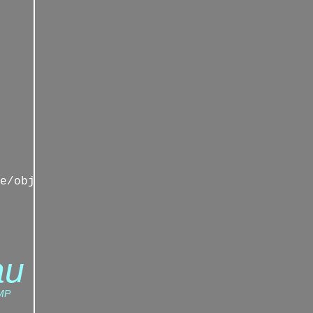
e/objetsdenfance/home
au
MP