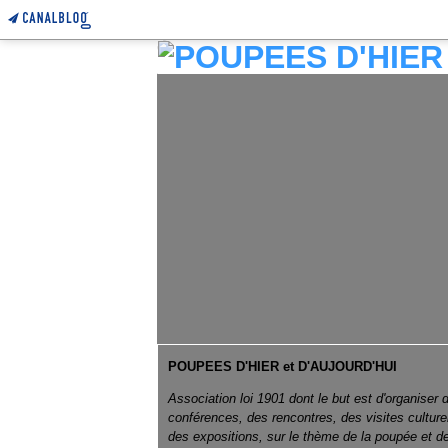
POUPEES D'HIER et D'AUJOURD'HUI
Association loi 1901 dont le but est d'organiser 
conférences, des rencontres, des visites culture
des expositions, sur le thème de la poupée et d