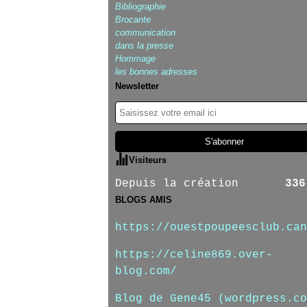
Bibliographie
Brocante
communication
dans la presse
Hommage
les bonnes adresses
Newsletter
Visiteurs
Depuis la création
336
BLOGS AMIS
https://ouestpoupeesclub.can
https://celine869.over-
blog.com/
Blog de Gene45 (wordpress.co