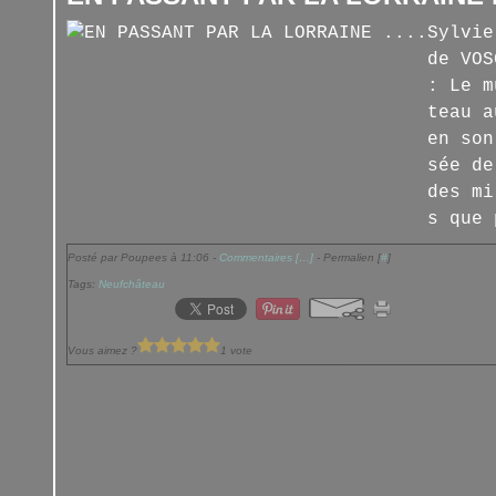
Sylvie
de VOS
: Le m
teau a
en son
sée de
des mi
s que 
Posté par Poupees à 11:06 -
Commentaires [
…
]
- Permalien [
#
]
Tags:
Neufchâteau
Vous aimez ?
1 vote