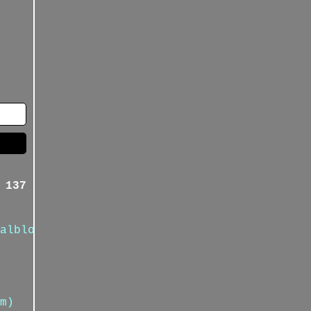
 137
alblog.com/
m)