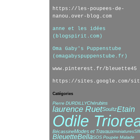
https://les-poupees-de-
nanou.over-blog.com
anne et les idées
(blogspirit.com)
Oma Gaby's Puppenstube
(omagabyspuppenstube.fr)
www.pinterest.fr/bleuette45
https://sites.google.com/sit
Catégories
Chérubins
Pierre DURDILLY
laurence Ruet
Etain
Soultz
Odile Triore
Modes et Travaux
Bécassine
miniatures
SI
Bleuette
Bella
SOS Poupée Malade