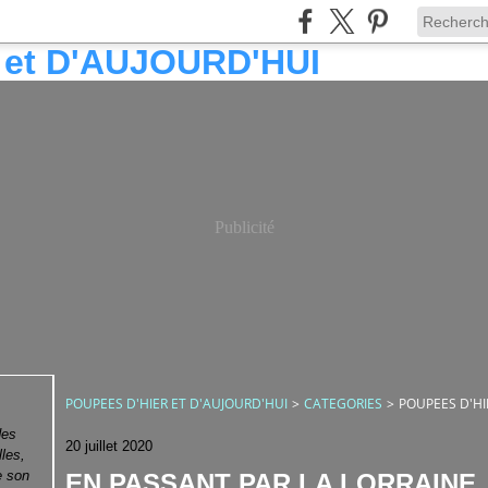
Publicité
POUPEES D'HIER ET D'AUJOURD'HUI
>
CATEGORIES
>
POUPEES D'HI
des
20 juillet 2020
lles,
e son
EN PASSANT PAR LA LORRAINE ..