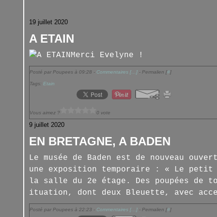
19 juillet 2020
A ETAIN
Merci Evelyne !
Posté par Poupees à 09:28 -
Commentaires [
…
]
- Permalien [
#
]
Tags:
Etain
Vous aimez ?
0 vote
9 juillet 2020
EN BRETAGNE, A BADEN
Le musée de Baden est de nouveau ouver
une exposition temporaire : « Le petit
la salle du 2e étage. Des poupées de t
ituation, dont deux Bleuette, avec acc
Posté par Poupees à 22:23 -
Commentaires [
…
]
- Permalien [
#
]