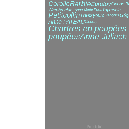
Barbie
Corolle
Eurotoy
Claude B
Wambrechies
Toymania
Anne-Marie Porot
Petitcollin
Tressy
ours
Gég
Françoise
Anne PATEAU
Clodrey
Chartres en poupées
poupées
Anne Juliach
Publicité