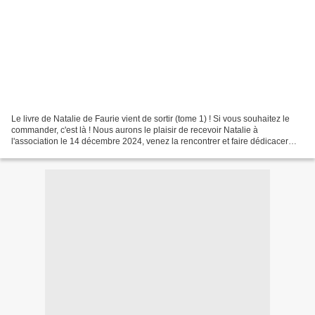
Le livre de Natalie de Faurie vient de sortir (tome 1) ! Si vous souhaitez le
commander, c'est là ! Nous aurons le plaisir de recevoir Natalie à
l'association le 14 décembre 2024, venez la rencontrer et faire dédicacer
votre livre ! Et si vous passez...