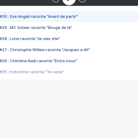
#30 : Eve Angeli raconte "Avant de partir"
#29 : MC Solaar raconte "Bouge de là"
28 : Lorie raconte "Je vais vite"
#27 : Christophe Willem raconte "Jacques a dit"
#26 : Chimène Badi raconte "Entre nous"
#25 : Indochine raconte "3e sexe"
#24 : Zaho raconte "C'est chelou"
#23 : Patrick Bruel raconte "Au café des délices"
#22 : Kyo raconte "Le chemin"
#21 : Nolwenn Leroy raconte "Cassé"
#20 : Patrick Hernandez raconte "Born to be alive"