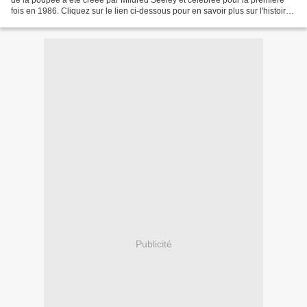
de la poupée a été créée par Mildred Seeley et célébrée pour la première
fois en 1986. Cliquez sur le lien ci-dessous pour en savoir plus sur l'histoire
de cette merveilleuse fête....
Publicité