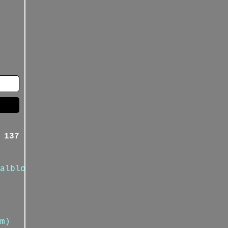
 137
alblog.com/
m)