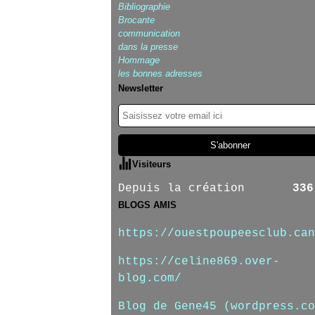
Bibliographie
Brocante
communication
dans la presse
Hommage
les bonnes adresses
Newsletter
Visiteurs
Depuis la création
336
BLOGS AMIS
https://ouestpoupeesclub.can
https://celine869.over-
blog.com/
Blog de Gene45 (wordpress.co