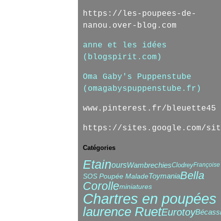
https://les-poupees-de-
nanou.over-blog.com
anne et les idées
(blogspirit.com)
Oma Gaby's Puppenstube
(omagabyspuppenstube.fr)
www.pinterest.fr/bleuette45
https://sites.google.com/sit
Catégories
Etain
ours
Wambrechies
Clodrey
Françoise
Bella
Toymania
SOS Poupée Malade
Corolle
miniatures
Chartres en poupées
laurence Ruet
Eurotoy
Bécass