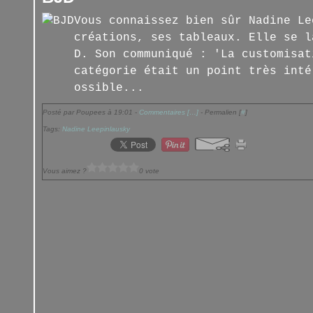
Vous connaissez bien sûr Nadine Le
créations, ses tableaux. Elle se l
D. Son communiqué : 'La customisat
catégorie était un point très inté
ossible...
Posté par Poupees à 19:01 -
Commentaires [
…
]
- Permalien [
#
]
Tags:
Nadine Leepinlausky
Vous aimez ?
0 vote