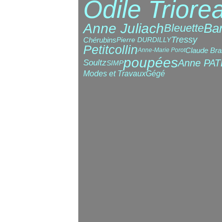
Odile Triore
Anne Juliach
Bar
Bleuette
Tressy
Chérubins
Pierre DURDILLY
Petitcollin
Claude Bra
Anne-Marie Porot
poupées
Anne PA
Soultz
SIMP
Modes et Travaux
Gégé