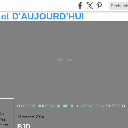
Publicité
POUPEES D'HIER ET D'AUJOURD'HUI
>
CATEGORIES
>
POUPEES D'HI
des
13 octobre 2014
lles,
e son
BJD