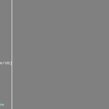
e/objetsdenfance/home
ine