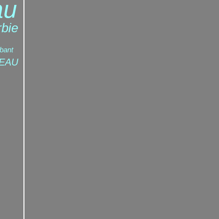
au
bie
bant
TEAU