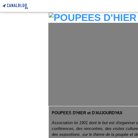
POUPEES D'HIER et D'AUJOURD'HUI
Association loi 1901 dont le but est d'organiser 
conférences, des rencontres, des visites culture
des expositions, sur le thème de la poupée et d