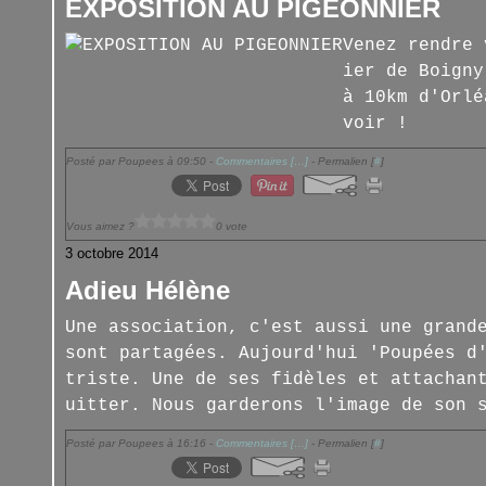
EXPOSITION AU PIGEONNIER
Venez rendre 
ier de Boigny
à 10km d'Orlé
voir !
Posté par Poupees à 09:50 -
Commentaires [
…
]
- Permalien [
#
]
Vous aimez ?
0 vote
3 octobre 2014
Adieu Hélène
Une association, c'est aussi une grand
sont partagées. Aujourd'hui 'Poupées d
triste. Une de ses fidèles et attachan
uitter. Nous garderons l'image de son 
Posté par Poupees à 16:16 -
Commentaires [
…
]
- Permalien [
#
]