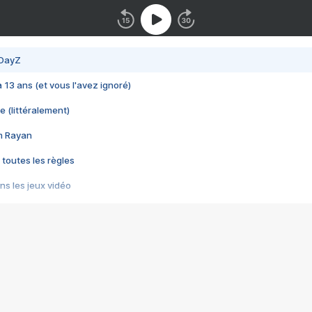
 DayZ
 a 13 ans (et vous l'avez ignoré)
e (littéralement)
im Rayan
 toutes les règles
s les jeux vidéo
us choquant de Rockstar ? - Le scandale BULLY
e plus moche de Steam
du RÊVE tourne au CAUCHEMAR
pendant 8 heures
it… à tort