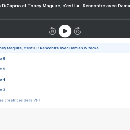
 DiCaprio et Tobey Maguire, c'est lui ! Rencontre avec Dam
bey Maguire, c'est lui ! Rencontre avec Damien Witecka
e 6
e 5
e 4
e 3
s créatrices de la VF !
e 2
e 1