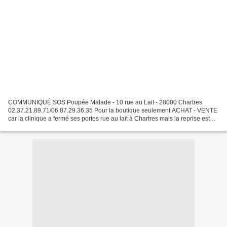
COMMUNIQUÉ SOS Poupée Malade - 10 rue au Lait - 28000 Chartres
02.37.21.89.71/06.87.29.36.35 Pour la boutique seulement ACHAT - VENTE
car la clinique a fermé ses portes rue au lait à Chartres mais la reprise est
assurée à CHARTRES également chez Vanessa...