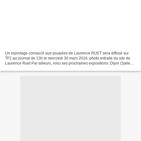
Un reportage consacré aux poupées de Laurence RUET sera diffusé sur
TF1 au journal de 13h le mercredi 30 mars 2016. photo extraite du site de
Laurence Ruet Par ailleurs, voici ses prochaines expositions :Dijon (Salle
des Etats, Mairie), les 2 et 3 avril...