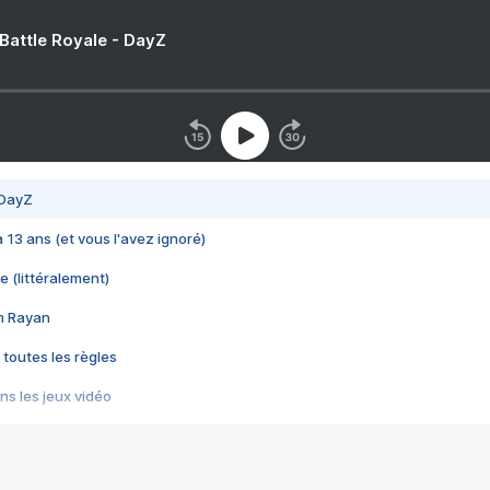
 Battle Royale - DayZ
 DayZ
 a 13 ans (et vous l'avez ignoré)
e (littéralement)
im Rayan
 toutes les règles
s les jeux vidéo
us choquant de Rockstar ? - Le scandale BULLY
e plus moche de Steam