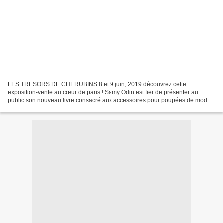
LES TRESORS DE CHERUBINS 8 et 9 juin, 2019 découvrez cette
exposition-vente au cœur de paris ! Samy Odin est fier de présenter au
public son nouveau livre consacré aux accessoires pour poupées de mode
qu’il aura le plaisir de dédicacer à cette occasion...