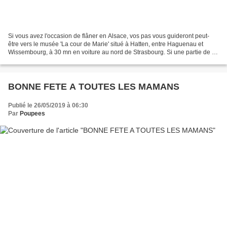
Si vous avez l'occasion de flâner en Alsace, vos pas vous guideront peut-
être vers le musée 'La cour de Marie' situé à Hatten, entre Haguenau et
Wissembourg, à 30 mn en voiture au nord de Strasbourg. Si une partie de ce
musée est dédié au monde agricole,...
BONNE FETE A TOUTES LES MAMANS
Publié le 26/05/2019 à 06:30
Par
Poupees