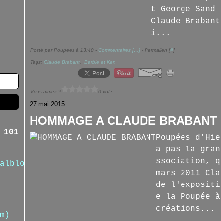
t George Sand 
Claude Brabant
i...
Posté par Poupees à 13:40 -
Commentaires [
…
]
- Permalien [
#
]
Tags:
Claude Brabant
,
Barbie et Ken
Vous aimez ?
0 vote
27 mai 2015
HOMMAGE A CLAUDE BRABANT
 101
Poupées d'Hie
a pas la gran
ssociation, q
alblog.com/
mars 2011 Cla
de l'expositi
e la Poupée à
créations...
m)