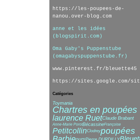
https://les-poupees-de-
nanou.over-blog.com
anne et les idées
(blogspirit.com)
Oma Gaby's Puppenstube
(omagabyspuppenstube.fr)
www.pinterest.fr/bleuette45
https://sites.google.com/sit
Catégories
Toymania
Chartres en poupées
laurence Ruet
Claude Brabant
Bécassine
Anne-Marie Porot
Françoise
poupées
Petitcollin
Clodrey
Barbie
Bleuet
ours
Pierre DURDILLY