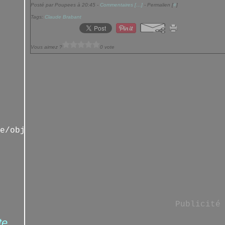
Posté par Poupees à 20:45 -
Commentaires [
…
]
- Permalien [
#
]
Tags:
Claude Brabant
Vous aimez ?
0 vote
e/objetsdenfance/home
Publicité
te