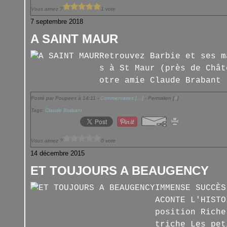
Vous aimez ?
1 vote
7 septembre 2018
A SAINT MAUR
Retrouvez Barbie et ses m
s à St Maur (près de Chât
otre amie Claude Brabant 
Posté par Poupees à 14:11 -
Commentaires [
…
]
- Permalien [
#
]
Tags:
Claude Brabant
Vous aimez ?
0 vote
14 décembre 2015
ET TOUJOURS A BEAUGENCY
IMMENSE SUCCÈS
ACONTE L'HISTO
position Riche
triche Les pet