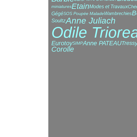
Etain
Modes et Travaux
Chér
miniatures
B
Gégé
Wambrechies
SOS Poupée Malade
Anne Juliach
Soultz
Odile Triore
Eurotoy
Anne PATEAU
Tress
SIMP
Corolle