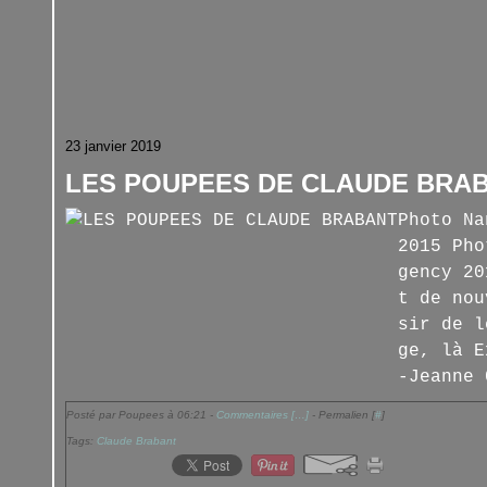
23 janvier 2019
LES POUPEES DE CLAUDE BRA
Photo Na
2015 Pho
gency 20
t de nou
sir de l
ge, là E
-Jeanne 
Posté par Poupees à 06:21 -
Commentaires [
…
]
- Permalien [
#
]
Tags:
Claude Brabant