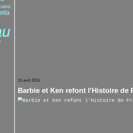
ubins
ella
au
y
15 avril 2015
Barbie et Ken refont l'Histoire de 