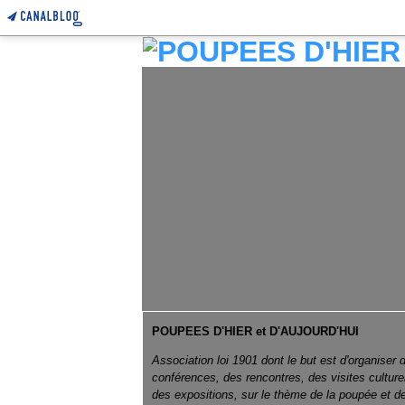
POUPEES D'HIER et D'AUJOURD'HUI
Association loi 1901 dont le but est d'organiser 
conférences, des rencontres, des visites culture
des expositions, sur le thème de la poupée et d