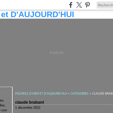
Publicité
POUPEES D'HIER ET D'AUJOURD'HUI
>
CATEGORIES
>
CLAUDE BRA
des
claude brabant
lles,
1 décembre 2022
e son