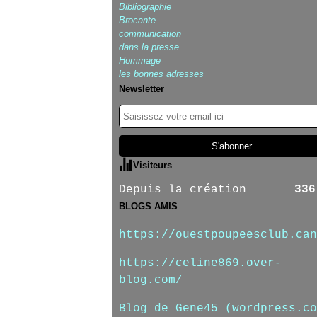
Bibliographie
Brocante
communication
dans la presse
Hommage
les bonnes adresses
Newsletter
Visiteurs
Depuis la création
336
BLOGS AMIS
https://ouestpoupeesclub.can
https://celine869.over-
blog.com/
Blog de Gene45 (wordpress.co