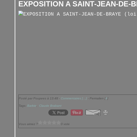
EXPOSITION A SAINT-JEAN-DE-BR
Posté par Poupees à 13:48 -
Commentaires [
…
]
- Permalien [
#
]
Tags:
Barbie
,
Claude Brabant
Vous aimez ?
0 vote