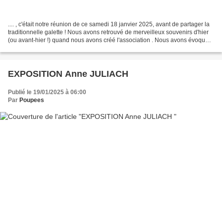
.... , c'était notre réunion de ce samedi 18 janvier 2025, avant de partager la
traditionnelle galette ! Nous avons retrouvé de merveilleux souvenirs d'hier
(ou avant-hier !) quand nous avons créé l'association . Nous avons évoqué
l'époque où n ous attendions...
EXPOSITION Anne JULIACH
Publié le 19/01/2025 à 06:00
Par
Poupees