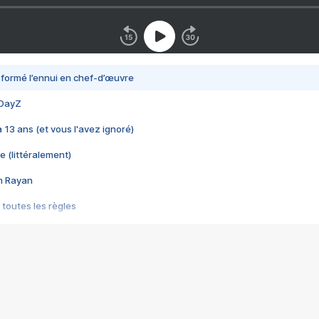
nsformé l’ennui en chef-d’œuvre
 DayZ
 a 13 ans (et vous l'avez ignoré)
e (littéralement)
im Rayan
 toutes les règles
s les jeux vidéo
us choquant de Rockstar ? - Le scandale BULLY
e plus moche de Steam
du RÊVE tourne au CAUCHEMAR