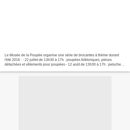
Le Musée de la Poupée organise une série de brocantes à thème durant
l'été 2016 : - 22 juillet de 13h30 à 17h : poupées folkloriques, pièces
détachées et vêtements pour poupées - 12 août de 13h30 à 17h : peluches -
19 aôut de 13h30 à 17h : dinettes -...