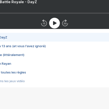
 Battle Royale - DayZ
 DayZ
 a 13 ans (et vous l'avez ignoré)
e (littéralement)
im Rayan
 toutes les règles
s les jeux vidéo
us choquant de Rockstar ? - Le scandale BULLY
e plus moche de Steam
du RÊVE tourne au CAUCHEMAR