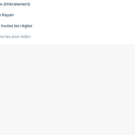
e (littéralement)
im Rayan
 toutes les règles
s les jeux vidéo
us choquant de Rockstar ? - Le scandale BULLY
e plus moche de Steam
du RÊVE tourne au CAUCHEMAR
pendant 8 heures
it… à tort
umiliés par un jeu vidéo
ire - Final Fantasy 8
ti un empire - Age of Empires
story DOFUS