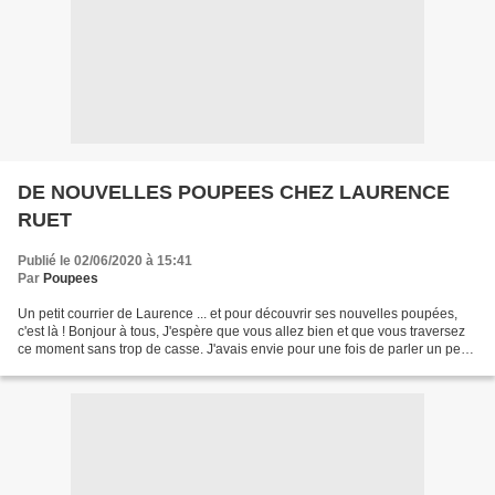
DE NOUVELLES POUPEES CHEZ LAURENCE
RUET
Publié le 02/06/2020 à 15:41
Par
Poupees
Un petit courrier de Laurence ... et pour découvrir ses nouvelles poupées,
c'est là ! Bonjour à tous, J'espère que vous allez bien et que vous traversez
ce moment sans trop de casse. J'avais envie pour une fois de parler un peu
de moi et de mon travail...