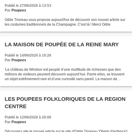
Publié le 27/06/2020 à 13:53
Par
Poupees
Odile Trioreau vous propose aujourd'hui de découvrir son nouvel article sur
les costumes traditionnels de la Champagne. C'est là ! Merci Odile
LA MAISON DE POUPÉE DE LA REINE MARY
Publié le 14/06/2020 à 10:26
Par
Poupees
'Le château de Windsor est peuplé d’une multitude de richesses que des
millions de visiteurs peuvent découvrir aujourd’hui. Parmi elles, se trouvent
un objet extrêmement rare et d’une curiosité sans pareil. La maison de
poupée de la reine Mary n’est pas...
LES POUPEES FOLKLORIQUES DE LA REGION
CENTRE
Publié le 12/06/2020 à 20:00
Par
Poupees
Découvrez vite le nouvel article sur le site d'Odile Trioreau 'Objets d'enfance'!