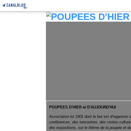
POUPEES D'HIER et D'AUJOURD'HUI
Association loi 1901 dont le but est d'organiser 
conférences, des rencontres, des visites culture
des expositions, sur le thème de la poupée et d