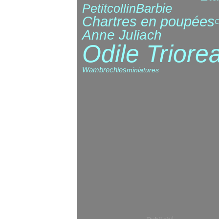
Barbie
Petitcollin
Chartres en poupées
C
Anne Juliach
Odile Triore
Wambrechies
miniatures