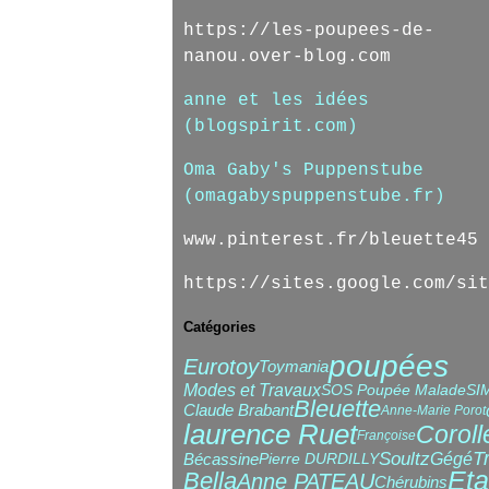
https://les-poupees-de-
nanou.over-blog.com
anne et les idées
(blogspirit.com)
Oma Gaby's Puppenstube
(omagabyspuppenstube.fr)
www.pinterest.fr/bleuette45
https://sites.google.com/sit
Catégories
poupées
Eurotoy
Toymania
Modes et Travaux
SOS Poupée Malade
SI
Bleuette
Claude Brabant
Anne-Marie Porot
laurence Ruet
Coroll
Françoise
T
Soultz
Gégé
Bécassine
Pierre DURDILLY
Eta
Bella
Anne PATEAU
Chérubins