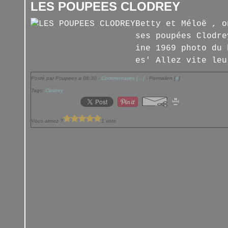
LES POUPEES CLODREY
Betty et Méloë , o
ses poupées Clodre
ine 1969 photo du 
es' Allez vite leu
Posté par Poupees à 08:30 -
Commentaires [
…
]
- Permalien [
#
]
Tags:
Clodrey
Vous aimez ?
1 vote