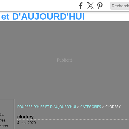
Publicité
POUPEES D'HIER ET D'AUJOURD'HUI
>
CATEGORIES
>
CLODREY
des
clodrey
lles,
4 mai 2020
e son