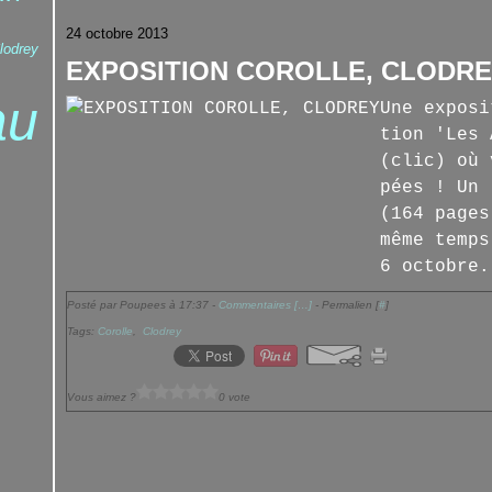
24 octobre 2013
lodrey
EXPOSITION COROLLE, CLODR
au
Une exposi
tion 'Les 
(clic) où 
pées ! Un 
(164 pages
même temps
6 octobre.
Posté par Poupees à 17:37 -
Commentaires [
…
]
- Permalien [
#
]
Tags:
Corolle
,
Clodrey
Vous aimez ?
0 vote