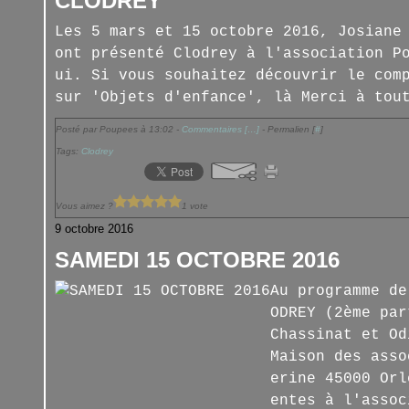
CLODREY
Les 5 mars et 15 octobre 2016, Josiane
ont présenté Clodrey à l'association P
ui. Si vous souhaitez découvrir le com
sur 'Objets d'enfance', là Merci à tou
Posté par Poupees à 13:02 -
Commentaires [
…
]
- Permalien [
#
]
Tags:
Clodrey
Vous aimez ?
1 vote
9 octobre 2016
SAMEDI 15 OCTOBRE 2016
Au programme de
ODREY (2ème par
Chassinat et Od
Maison des asso
erine 45000 Orl
entes à l'assoc