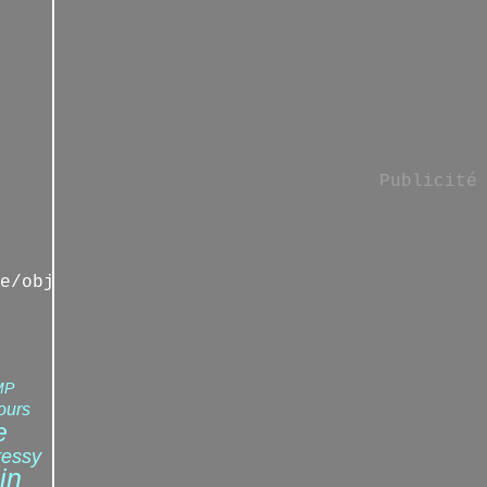
Publicité
e/objetsdenfance/home
MP
ours
e
ressy
in