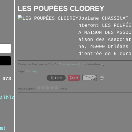
LES POUPÉES CLODREY
Josiane CHASSINAT 
nteront LES POUPÉE
A MAISON DES ASSOC
aison des Associat
ne, 45000 Orléans 
d’entrée de 5 euro
Posté par Poupees à 16:07 -
Commentaires [
…
]
- Permalien [
#
]
Tags:
Clodrey
 073
Vous aimez ?
0 vote
alblog.com/
m)