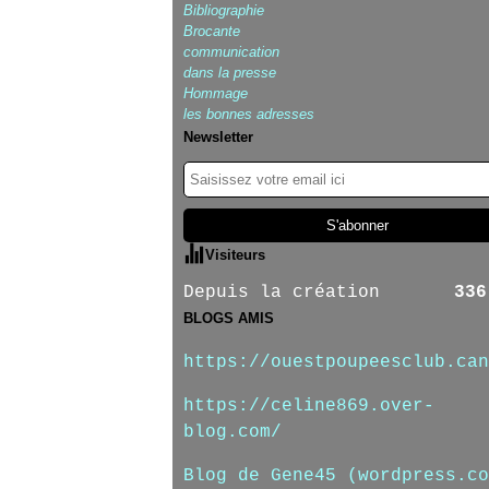
Bibliographie
Brocante
communication
dans la presse
Hommage
les bonnes adresses
Newsletter
Visiteurs
Depuis la création
336
BLOGS AMIS
https://ouestpoupeesclub.can
https://celine869.over-
blog.com/
Blog de Gene45 (wordpress.co