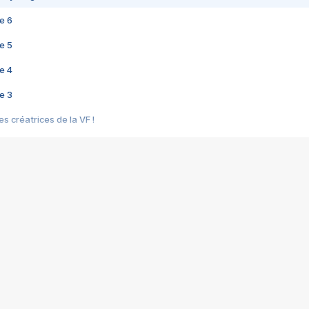
e 6
e 5
e 4
e 3
s créatrices de la VF !
e 2
e 1
e Mektoub My Love arrive enfin ! Rencontre avec Shaïn Boumedine et Sal
i : après Toni en famille
elle réalise le bouleversant Dites lui que je l'aime
ais ! Rencontre autour de Vie privée de Rebecca Zlotowski
 de Marguerite, Grave... Rencontre avec Ella Rumpf